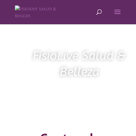
FisioLive Salud &
Belleza