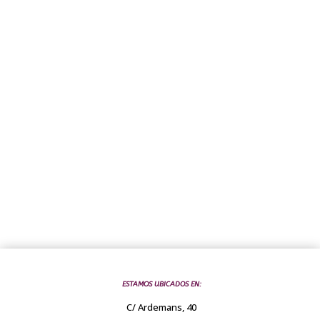
NOSOTRO
S?
Según comentarios de las
plataformas más reconocidas
ESTAMOS UBICADOS EN:
C/ Ardemans, 40